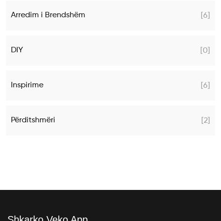
Arredim i Brendshëm
[6]
DIY
[0]
Inspirime
[6]
Përditshmëri
[2]
Shkarko Veko App