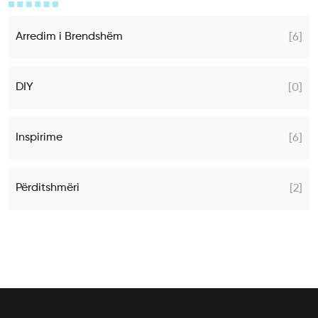
Arredim i Brendshëm
[6]
DIY
[0]
Inspirime
[6]
Përditshmëri
[2]