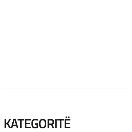
Veko Floor
Veko Timber
Veko Concept
KATEGORITË